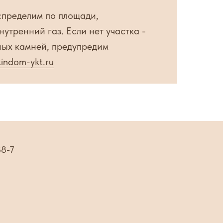
аспределим по площади,
утренний газ. Если нет участка -
ных камней, предупредим
kindom-ykt.ru
88-7