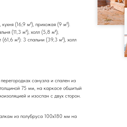
 кухня (16,9 м²), прихожая (9 м²).
ьня (11,3 м²), холл (5,8 м²);
(61,6 м²): 3 спальни (39,3 м²), холл
 перегородках санузла и спален из
- толщиной 75 мм, на каркасе обшитый
моизоляцией и изоспан с двух сторон.
алкам из полубруса 100х180 мм на