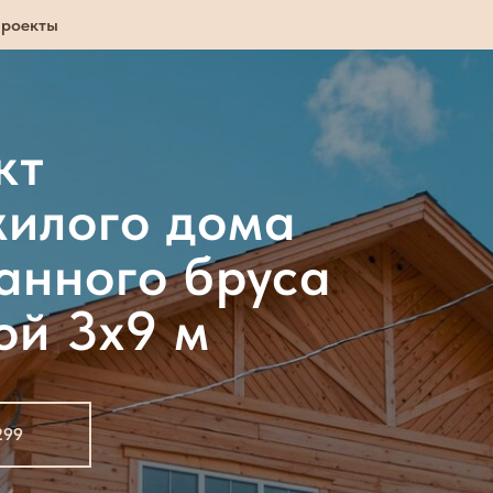
проекты
кт
жилого дома
анного бруса
ой 3x9 м
299