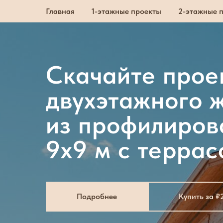
Главная
1-этажные проекты
2-этажные 
Скачайте прое
двухэтажного 
из профилиров
9x9 м с террас
Подробнее
Купить за ₽